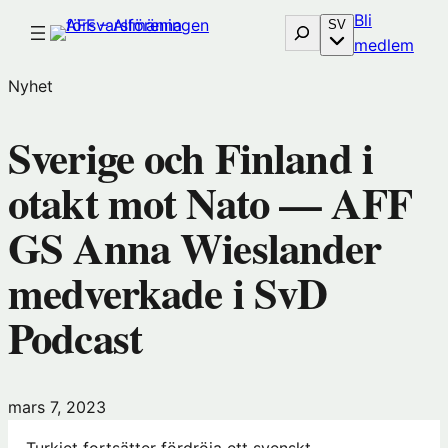
Hoppa
Bli
Sök
SV
till
(öp
medlem
innehåll
i
Nyhet
nytt
föns
Sverige och Finland i
hos
Före
otakt mot Nato — AFF
GS Anna Wieslander
medverkade i SvD
Podcast
mars 7, 2023