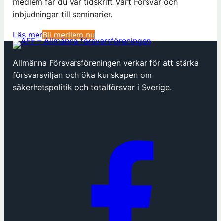
medlem får du vår tidskrift Vårt Försvar och
inbjudningar till seminarier.
(
Läs mer
Bli medlem nu
ö
p
Allmänna Försvarsföreningen verkar för att stärka
p
försvarsviljan och öka kunskapen om
n
säkerhetspolitik och totalförsvar i Sverige.
a
s
i
n
y
t
t
f
ö
n
s