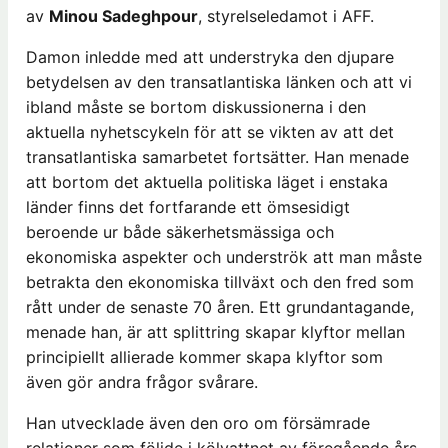
av
Minou Sadeghpour
, styrelseledamot i AFF.
Damon inledde med att understryka den djupare
betydelsen av den transatlantiska länken och att vi
ibland måste se bortom diskussionerna i den
aktuella nyhetscykeln för att se vikten av att det
transatlantiska samarbetet fortsätter. Han menade
att bortom det aktuella politiska läget i enstaka
länder finns det fortfarande ett ömsesidigt
beroende ur både säkerhetsmässiga och
ekonomiska aspekter och underströk att man måste
betrakta den ekonomiska tillväxt och den fred som
rått under de senaste 70 åren. Ett grundantagande,
menade han, är att splittring skapar klyftor mellan
principiellt allierade kommer skapa klyftor som
även gör andra frågor svårare.
Han utvecklade även den oro om försämrade