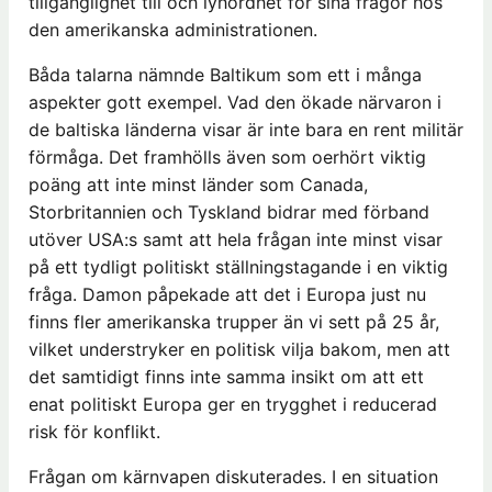
tillgänglighet till och lyhördhet för sina frågor hos
den amerikanska administrationen.
Båda talarna nämnde Baltikum som ett i många
aspekter gott exempel. Vad den ökade närvaron i
de baltiska länderna visar är inte bara en rent militär
förmåga. Det framhölls även som oerhört viktig
poäng att inte minst länder som Canada,
Storbritannien och Tyskland bidrar med förband
utöver USA:s samt att hela frågan inte minst visar
på ett tydligt politiskt ställningstagande i en viktig
fråga. Damon påpekade att det i Europa just nu
finns fler amerikanska trupper än vi sett på 25 år,
vilket understryker en politisk vilja bakom, men att
det samtidigt finns inte samma insikt om att ett
enat politiskt Europa ger en trygghet i reducerad
risk för konflikt.
Frågan om kärnvapen diskuterades. I en situation