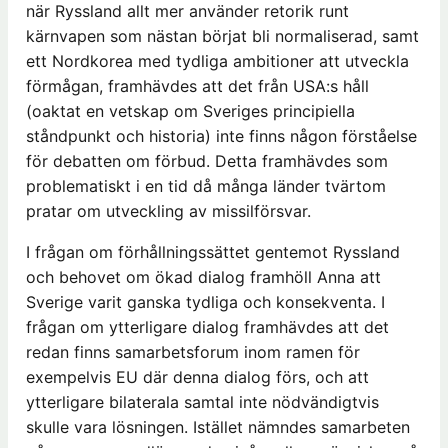
när Ryssland allt mer använder retorik runt
kärnvapen som nästan börjat bli normaliserad, samt
ett Nordkorea med tydliga ambitioner att utveckla
förmågan, framhävdes att det från USA:s håll
(oaktat en vetskap om Sveriges principiella
ståndpunkt och historia) inte finns någon förståelse
för debatten om förbud. Detta framhävdes som
problematiskt i en tid då många länder tvärtom
pratar om utveckling av missilförsvar.
I frågan om förhållningssättet gentemot Ryssland
och behovet om ökad dialog framhöll Anna att
Sverige varit ganska tydliga och konsekventa. I
frågan om ytterligare dialog framhävdes att det
redan finns samarbetsforum inom ramen för
exempelvis EU där denna dialog förs, och att
ytterligare bilaterala samtal inte nödvändigtvis
skulle vara lösningen. Istället nämndes samarbeten