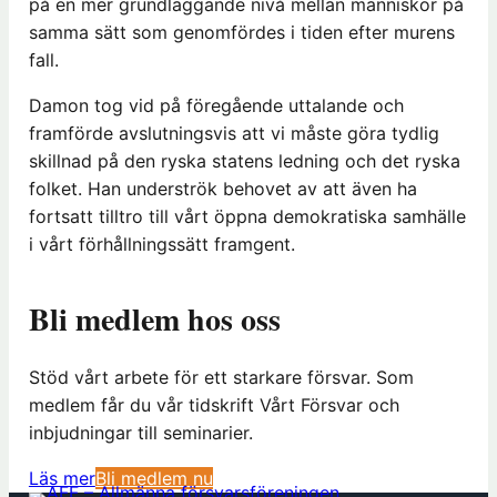
på en mer grundläggande nivå mellan människor på
samma sätt som genomfördes i tiden efter murens
fall.
Damon tog vid på föregående uttalande och
framförde avslutningsvis att vi måste göra tydlig
skillnad på den ryska statens ledning och det ryska
folket. Han underströk behovet av att även ha
fortsatt tilltro till vårt öppna demokratiska samhälle
i vårt förhållningssätt framgent.
Bli medlem hos oss
Stöd vårt arbete för ett starkare försvar. Som
medlem får du vår tidskrift Vårt Försvar och
inbjudningar till seminarier.
(
Läs mer
Bli medlem nu