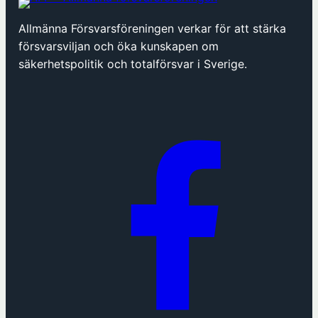
ö
p
Allmänna Försvarsföreningen verkar för att stärka
p
försvarsviljan och öka kunskapen om
n
säkerhetspolitik och totalförsvar i Sverige.
a
s
i
n
y
t
t
f
ö
n
s
t
e
r