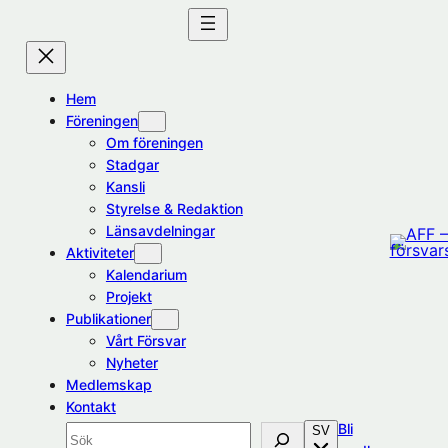
Hoppa
till
innehåll
Hem
Föreningen
Om föreningen
Stadgar
Kansli
Styrelse & Redaktion
Länsavdelningar
Aktiviteter
Kalendarium
Projekt
Publikationer
Vårt Försvar
Nyheter
Medlemskap
Kontakt
Bli
SV
Sök