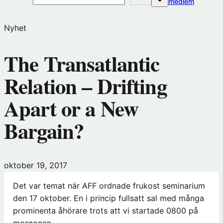
(öppnas
medlem
i
nytt
Nyhet
fönster
hos
The Transatlantic
Förening
Relation – Drifting
Apart or a New
Bargain?
oktober 19, 2017
Det var temat när AFF ordnade frukost seminarium
den 17 oktober. En i princip fullsatt sal med många
prominenta åhörare trots att vi startade 0800 på