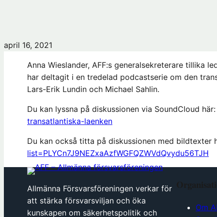
april 16, 2021
Anna Wieslander, AFF:s generalsekreterare tillika
har deltagit i en tredelad podcastserie om den tran
Lars-Erik Lundin och Michael Sahlin.
Du kan lyssna på diskussionen via SoundCloud här
transatlantiska-laenken
Du kan också titta på diskussionen med bildtexter 
list=PLYCn7J9NEZxaAzfWGFQZWVdQvydu56TJH
Organisat
Allmänna Försvarsföreningen verkar för
att stärka försvarsviljan och öka
Om A
kunskapen om säkerhetspolitik och