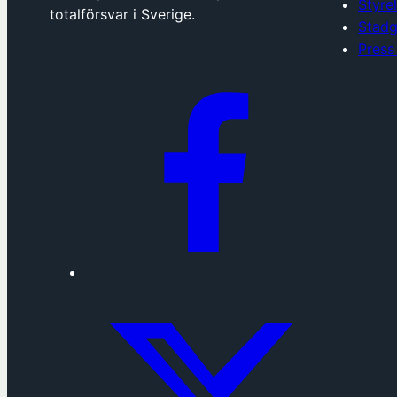
Styre
totalförsvar i Sverige.
Stadg
Press