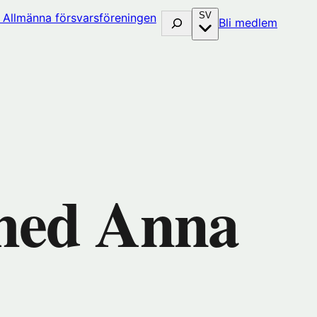
SV
Sök
(öppna
Bli medlem
i
nytt
fönster
hos
huset)
Förenin
 med Anna