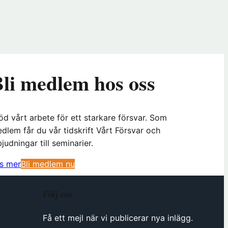
li medlem hos oss
öd vårt arbete för ett starkare försvar. Som
dlem får du vår tidskrift Vårt Försvar och
bjudningar till seminarier.
(
s mer
Bli medlem nu
ö
p
Följ oss
p
n
Få ett mejl när vi publicerar nya inlägg.
a