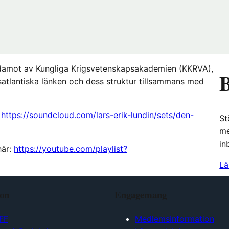
 ledamot av Kungliga Krigsvetenskapsakademien (KKRVA),
B
satlantiska länken och dess struktur tillsammans med
:
https://soundcloud.com/lars-erik-lundin/sets/den-
St
me
in
här:
https://youtube.com/playlist?
Lä
ion
Engagemang
FF
Medlemsinformation