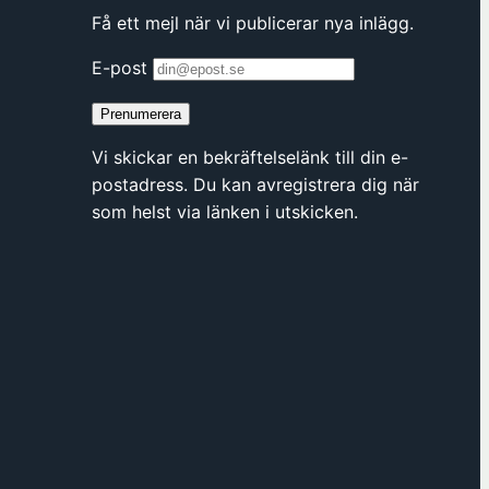
Få ett mejl när vi publicerar nya inlägg.
s
i
E-post
n
y
Prenumerera
t
Vi skickar en bekräftelselänk till din e-
t
postadress. Du kan avregistrera dig när
f
som helst via länken i utskicken.
ö
n
s
t
e
r
h
o
s
F
ö