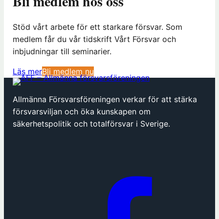
Bli medlem hos oss
Stöd vårt arbete för ett starkare försvar. Som
medlem får du vår tidskrift Vårt Försvar och
inbjudningar till seminarier.
(
Läs mer
Bli medlem nu
ö
p
Allmänna Försvarsföreningen verkar för att stärka
p
försvarsviljan och öka kunskapen om
n
säkerhetspolitik och totalförsvar i Sverige.
a
s
i
n
y
t
t
f