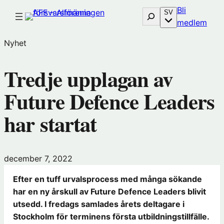
Hoppa
Bli
Sök
SV
till
(öp
medlem
innehåll
i
Nyhet
nytt
föns
Tredje upplagan av
hos
Före
Future Defence Leaders
har startat
december 7, 2022
Efter en tuff urvalsprocess med många sökande
har en ny årskull av Future Defence Leaders blivit
utsedd. I fredags samlades årets deltagare i
Stockholm för terminens första utbildningstillfälle.