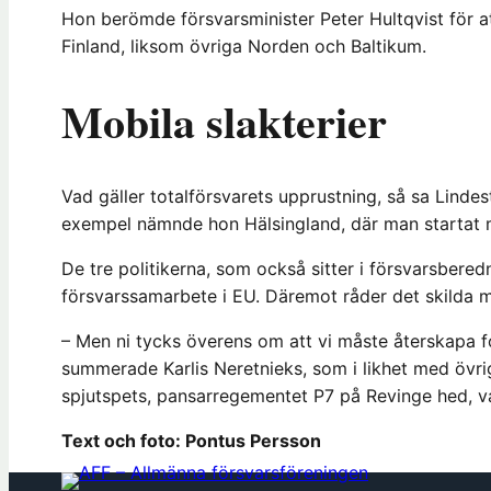
Hon berömde försvarsminister Peter Hultqvist för a
Finland, liksom övriga Norden och Baltikum.
Mobila slakterier
Vad gäller totalförsvarets upprustning, så sa Linde
exempel nämnde hon Hälsingland, där man startat mo
De tre politikerna, som också sitter i försvarsbered
försvarssamarbete i EU. Däremot råder det skilda 
– Men ni tycks överens om att vi måste återskapa fol
summerade Karlis Neretnieks, som i likhet med övri
spjutspets, pansarregementet P7 på Revinge hed, va
Text och foto: Pontus Persson