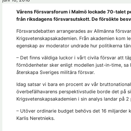
Vårens Försvarsforum i Malmö lockade 70-talet p
från riksdagens försvarsutskott. De försökte besva
Försvarsdebatten arrangerades av Allmänna försvar
Krigsvetenskapsakademien. Från akademien kom led
egenskap av moderator undrade hur politikerna tän
– Det finns väldiga luckor i vårt civila försvar att tä
förnödenheter sker enligt modellen just-in-time, sa
återskapa Sveriges militära försvar.
Idag satsar vi bara en procent av vår bruttonationa
överbefälhavarens perspektivstudie borde det på s
Krigsvetenskapsakademien i sin analys landar på 2
– Utöver ordinarie budget behövs det 16 miljarder k
Karlis Neretnieks.