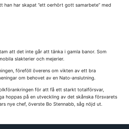
tt han har skapat ”ett oerhört gott samarbete” med
stam att det inte går att tänka i gamla banor. Som
bila slakterier och mejerier.
ningen, föreföll överens om vikten av ett bra
meningar om behovet av en Nato-anslutning.
kförankringen för att få ett starkt totalförsvar,
ga hoppas på en utveckling av det skånska försvarets
rs nye chef, överste Bo Stennabb, såg nöjd ut.