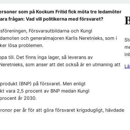
ersoner som på Kockum Fritid fick möta tre ledamöter
B
ra frågan: Vad vill politikerna med försvaret?
sföreningen, Försvarsutbildarna och Kungl
amoten och generalmajoren Karlis Neretnieks, som i
St
ker lösa problemen.
me
in
ppa till. Det finns inga lager, så leverans av
 Neretnieks, som anser att det också är en utmaning att
Lä
lprodukt (BNP) på försvaret. Men enligt
ikt vara 2,5 procent av BNP medan Kungl
 procent år 2030.
ronor per år för att göra försvaret krigsdugligt, hävdade