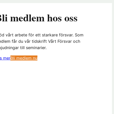
li medlem hos oss
öd vårt arbete för ett starkare försvar. Som
dlem får du vår tidskrift Vårt Försvar och
bjudningar till seminarier.
(
s mer
Bli medlem nu
ö
p
p
n
a
s
i
n