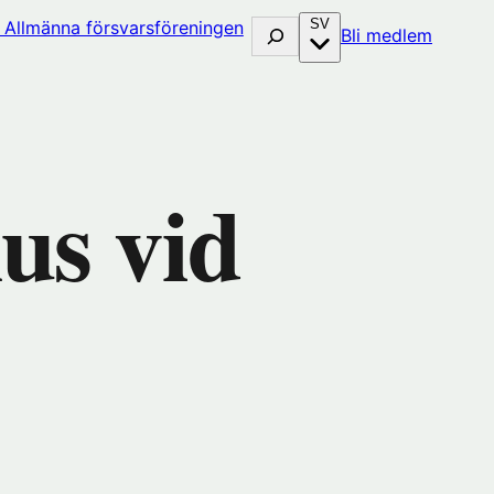
SV
Sök
(öppna
Bli medlem
i
nytt
fönster
hos
huset)
Förenin
us vid