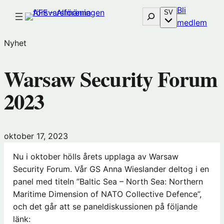
Hoppa
Bli
Sök
SV
till
(öp
medlem
innehåll
i
Nyhet
nytt
föns
Warsaw Security Forum
hos
Före
2023
oktober 17, 2023
Nu i oktober hölls årets upplaga av Warsaw
Security Forum. Vår GS Anna Wieslander deltog i en
panel med titeln ”Baltic Sea – North Sea: Northern
Maritime Dimension of NATO Collective Defence”,
och det går att se paneldiskussionen på följande
länk: