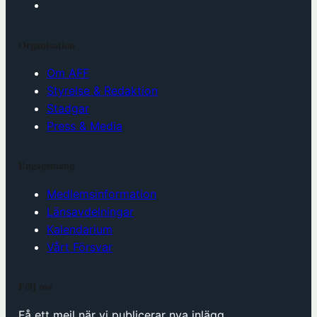
Organisation
Om AFF
Styrelse & Redaktion
Stadgar
Press & Media
Engagemang
Medlemsinformation
Länsavdelningar
Kalendarium
Vårt Försvar
Följ oss
Få ett mejl när vi publicerar nya inlägg.