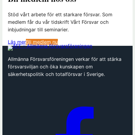
Stöd vårt arbete för ett starkare försvar. Som
medlem får du vår tidskrift Vårt Försvar och
inbjudningar till seminarier.
(
Läs mer
Bli medlem nu
ö
p
Allmänna Försvarsföreningen verkar för att stärka
p
försvarsviljan och öka kunskapen om
n
säkerhetspolitik och totalförsvar i Sverige.
a
s
i
n
y
t
t
f