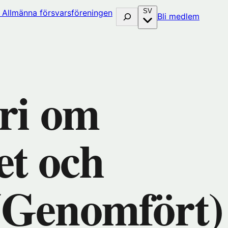
SV
Sök
(öppna
Bli medlem
i
nytt
fönster
hos
huset)
Förenin
ri om
et och
 (Genomfört)