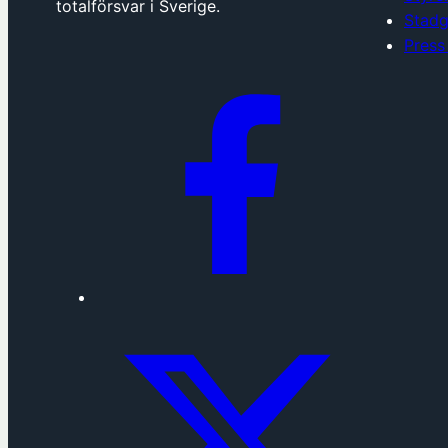
totalförsvar i Sverige.
Stadg
Press