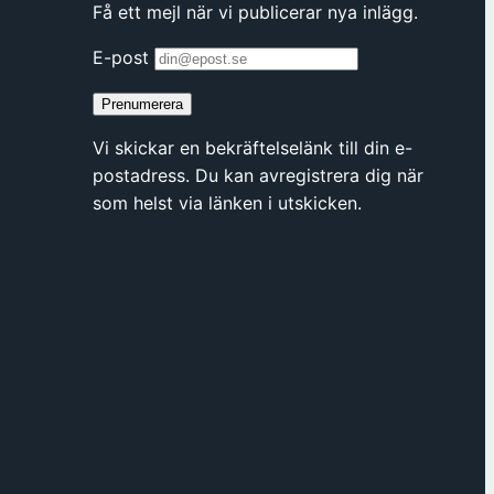
Få ett mejl när vi publicerar nya inlägg.
s
i
E-post
n
Prenumerera
y
t
Vi skickar en bekräftelselänk till din e-
t
postadress. Du kan avregistrera dig när
f
som helst via länken i utskicken.
ö
n
s
t
e
r
h
o
s
F
ö