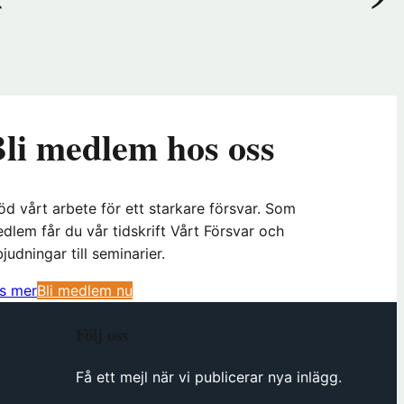
li medlem hos oss
öd vårt arbete för ett starkare försvar. Som
dlem får du vår tidskrift Vårt Försvar och
bjudningar till seminarier.
(
s mer
Bli medlem nu
ö
Följ oss
p
p
Få ett mejl när vi publicerar nya inlägg.
n
a