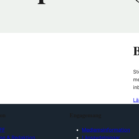
B
St
me
in
Lä
ion
Engagemang
FF
Medlemsinformation
lse & Redaktion
Länsavdelningar