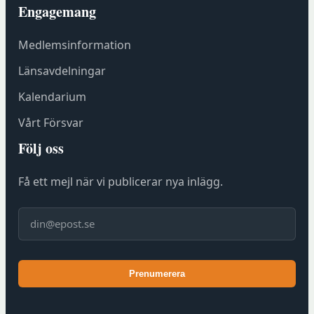
Engagemang
r
h
Medlemsinformation
o
s
Länsavdelningar
F
Kalendarium
ö
r
Vårt Försvar
e
Följ oss
n
i
Få ett mejl när vi publicerar nya inlägg.
n
g
E-post
s
h
u
Prenumerera
s
e
t