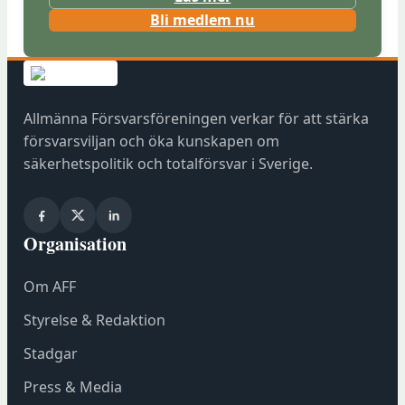
(
Bli medlem nu
ö
p
p
n
Allmänna Försvarsföreningen verkar för att stärka
a
försvarsviljan och öka kunskapen om
s
säkerhetspolitik och totalförsvar i Sverige.
i
n
y
Organisation
t
t
Om AFF
f
ö
Styrelse & Redaktion
n
Stadgar
s
t
Press & Media
e