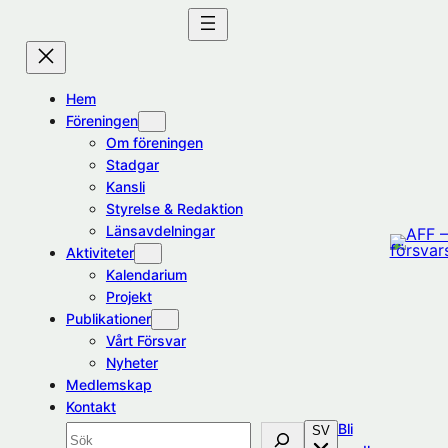
Hoppa
till
innehåll
Hem
Föreningen
Om föreningen
Stadgar
Kansli
Styrelse & Redaktion
Länsavdelningar
Aktiviteter
Kalendarium
Projekt
Publikationer
Vårt Försvar
Nyheter
Medlemskap
Kontakt
Bli
SV
Sök