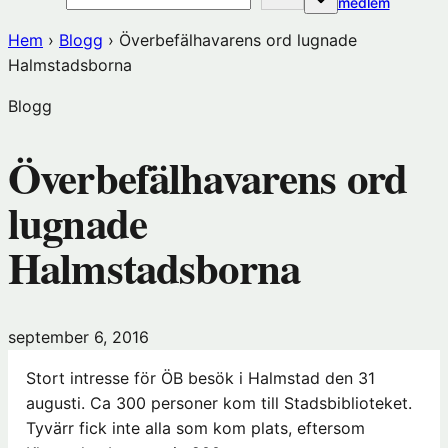
(öppnas
medlem
i
Hem
›
Blogg
›
Överbefälhavarens ord lugnade
nytt
Halmstadsborna
fönster
hos
Blogg
Förening
Överbefälhavarens ord
lugnade
Halmstadsborna
september 6, 2016
Stort intresse för ÖB besök i Halmstad den 31
augusti. Ca 300 personer kom till Stadsbiblioteket.
Tyvärr fick inte alla som kom plats, eftersom