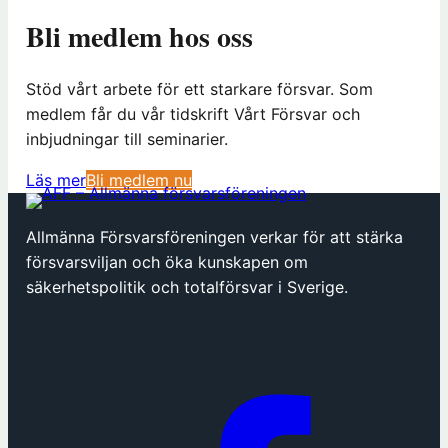
Bli medlem hos oss
Stöd vårt arbete för ett starkare försvar. Som
medlem får du vår tidskrift Vårt Försvar och
inbjudningar till seminarier.
(
Läs mer
Bli medlem nu
ö
p
Allmänna Försvarsföreningen verkar för att stärka
p
försvarsviljan och öka kunskapen om
n
säkerhetspolitik och totalförsvar i Sverige.
a
s
i
n
y
t