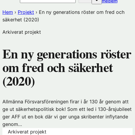
(öppnas
medlem
i
Hem
›
Projekt
›
En ny generations röster om fred och
nytt
säkerhet (2020)
fönster
hos
Arkiverat projekt
Förening
En ny generations röster
om fred och säkerhet
(2020)
Allmänna Försvarsföreningen firar i år 130 år genom att
ge ut säkerhetspolitisk bok! Som ett led i 130-årsjubileet
ger AFF ut en bok där vi ger unga skribenter inflytande
genom…
Arkiverat projekt