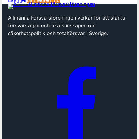
ö
p
Allmänna Försvarsföreningen verkar för att stärka
p
försvarsviljan och öka kunskapen om
n
säkerhetspolitik och totalförsvar i Sverige.
a
s
i
n
y
t
t
f
ö
n
s
t
e