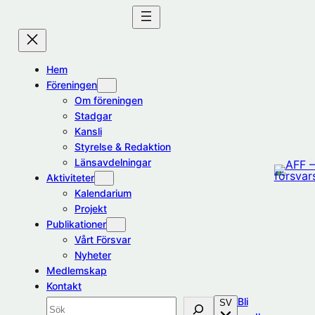
Hoppa
till
innehåll
Hem
Föreningen
Om föreningen
Stadgar
Kansli
Styrelse & Redaktion
Länsavdelningar
Aktiviteter
Kalendarium
Projekt
Publikationer
Vårt Försvar
Nyheter
Medlemskap
Kontakt
Bli
SV
Sök