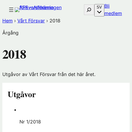
Hoppa
Bli
Sök
SV
till
(öp
medlem
innehåll
i
Hem
›
Vårt Försvar
›
2018
nytt
Årgång
föns
hos
2018
Före
Utgåvor av Vårt Försvar från det här året.
Utgåvor
Nr 1/2018