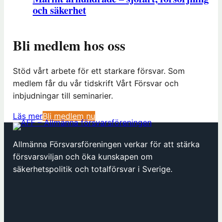
och säkerhet
Bli medlem hos oss
Stöd vårt arbete för ett starkare försvar. Som
medlem får du vår tidskrift Vårt Försvar och
inbjudningar till seminarier.
(
Läs mer
Bli medlem nu
ö
p
Allmänna Försvarsföreningen verkar för att stärka
p
försvarsviljan och öka kunskapen om
n
säkerhetspolitik och totalförsvar i Sverige.
a
s
i
n