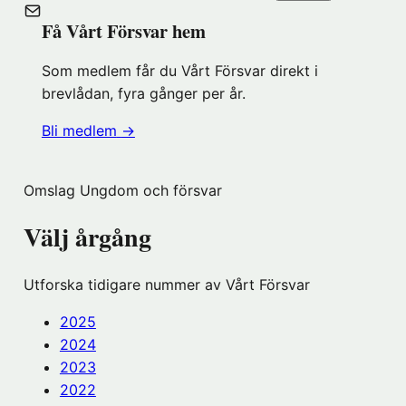
Få Vårt Försvar hem
Som medlem får du Vårt Försvar direkt i
brevlådan, fyra gånger per år.
(öppnas
Bli medlem
→
i
nytt
Omslag Ungdom och försvar
fönster
hos
Välj årgång
Föreningshuset)
Utforska tidigare nummer av Vårt Försvar
2025
2024
2023
2022