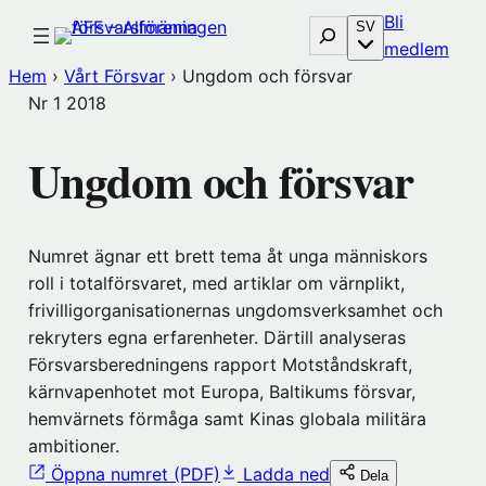
Hoppa
Bli
Sök
SV
till
(öp
medlem
innehåll
i
Hem
›
Vårt Försvar
›
Ungdom och försvar
nytt
Nr 1
2018
föns
hos
Ungdom och försvar
Före
Numret ägnar ett brett tema åt unga människors
roll i totalförsvaret, med artiklar om värnplikt,
frivilligorganisationernas ungdomsverksamhet och
rekryters egna erfarenheter. Därtill analyseras
Försvarsberedningens rapport Motståndskraft,
kärnvapenhotet mot Europa, Baltikums försvar,
hemvärnets förmåga samt Kinas globala militära
ambitioner.
Öppna numret (PDF)
Ladda ned
Dela