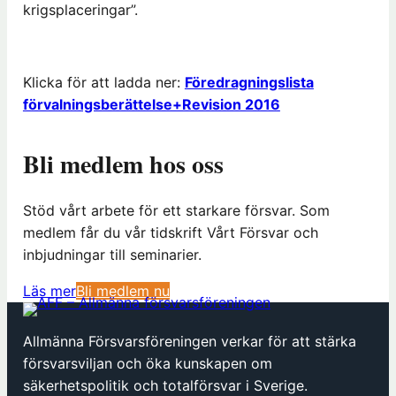
krigsplaceringar”.
Klicka för att ladda ner:
Föredragningslista
förvalningsberättelse+Revision 2016
Bli medlem hos oss
Stöd vårt arbete för ett starkare försvar. Som
medlem får du vår tidskrift Vårt Försvar och
inbjudningar till seminarier.
(
Läs mer
Bli medlem nu
ö
p
Allmänna Försvarsföreningen verkar för att stärka
p
försvarsviljan och öka kunskapen om
n
säkerhetspolitik och totalförsvar i Sverige.