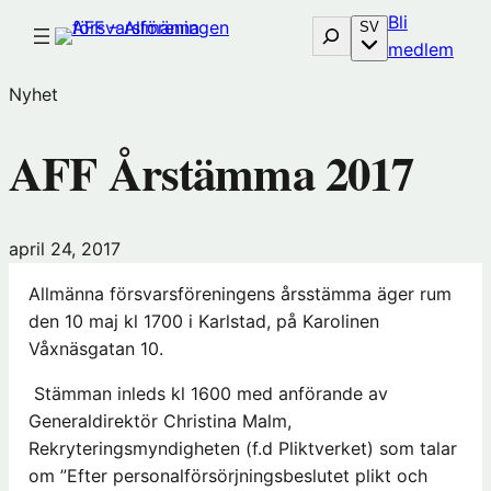
Hoppa
Bli
Sök
SV
till
(öp
medlem
innehåll
i
Nyhet
nytt
föns
AFF Årstämma 2017
hos
Före
april 24, 2017
Allmänna försvarsföreningens årsstämma äger rum
den 10 maj kl 1700 i Karlstad, på Karolinen
Våxnäsgatan 10.
Stämman inleds kl 1600 med anförande av
Generaldirektör Christina Malm,
Rekryteringsmyndigheten (f.d Pliktverket) som talar
om ”Efter personalförsörjningsbeslutet plikt och