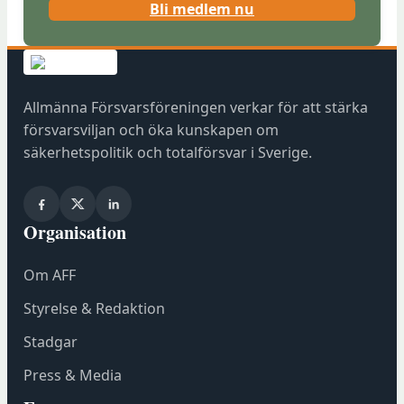
(
Bli medlem nu
ö
p
p
n
Allmänna Försvarsföreningen verkar för att stärka
a
försvarsviljan och öka kunskapen om
s
säkerhetspolitik och totalförsvar i Sverige.
i
n
y
Organisation
t
t
Om AFF
f
ö
Styrelse & Redaktion
n
Stadgar
s
t
Press & Media
e