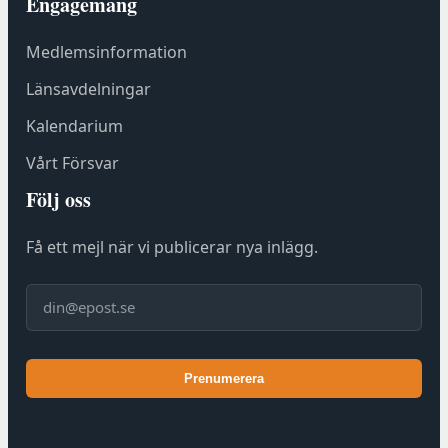
Engagemang
r
h
Medlemsinformation
o
s
Länsavdelningar
F
Kalendarium
ö
r
Vårt Försvar
e
Följ oss
n
i
Få ett mejl när vi publicerar nya inlägg.
n
g
E-post
s
h
u
Prenumerera
s
e
t