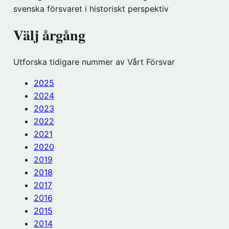
fönster
svenska försvaret i historiskt perspektiv
hos
Föreningshuset)
Välj årgång
Utforska tidigare nummer av Vårt Försvar
2025
2024
2023
2022
2021
2020
2019
2018
2017
2016
2015
2014