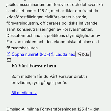
jubileumsseminarium om försvaret och det svenska
samhället under 125 år, med artiklar om framtida
krigsföreställningar, civilförsvarets historia,
försvarsindustrin, officerares politiska inflytande
samt könsneutraliseringen av Försvarsmakten.
Dessutom behandlas politikens styrmöjligheter av
Försvarsmakten och den ekonomiska obalansen i
försvarsbesluten.
Öppna numret (PDF)
Ladda ned
Dela
Få Vårt Försvar hem
Som medlem får du Vårt Försvar direkt i
brevlådan, fyra gånger per år.
(öppnas
Bli medlem
→
i
nytt
Omslag Allmänna Försvarsföreningen 125 år – det