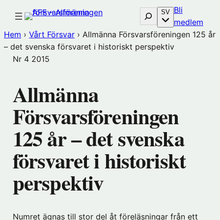
Hoppa
Bli
Sök
SV
till
(öp
medlem
innehåll
i
Hem
›
Vårt Försvar
›
Allmänna Försvarsföreningen 125 år
nytt
– det svenska försvaret i historiskt perspektiv
föns
Nr 4
2015
hos
Före
Allmänna
Försvarsföreningen
125 år – det svenska
försvaret i historiskt
perspektiv
Numret ägnas till stor del åt föreläsningar från ett