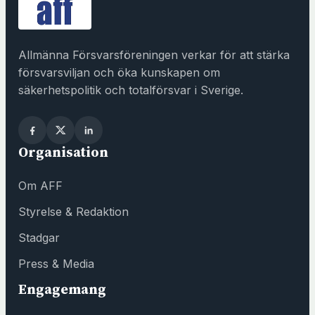
p
n
a
Allmänna Försvarsföreningen verkar för att stärka
s
försvarsviljan och öka kunskapen om
i
säkerhetspolitik och totalförsvar i Sverige.
n
y
t
Organisation
t
f
Om AFF
ö
n
Styrelse & Redaktion
s
Stadgar
t
e
Press & Media
r
Engagemang
h
o