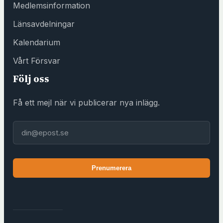
Medlemsinformation
s
F
Länsavdelningar
ö
Kalendarium
r
e
Vårt Försvar
n
Följ oss
i
n
Få ett mejl när vi publicerar nya inlägg.
g
s
E-post
h
u
s
Prenumerera
e
t
)