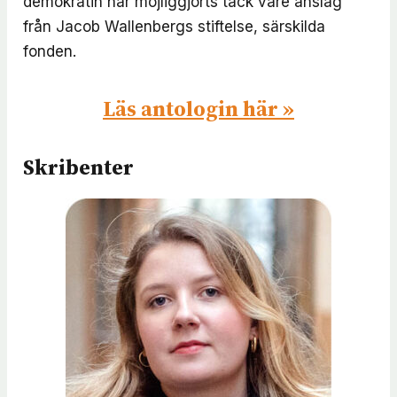
demokratin har möjliggjorts tack vare anslag
från Jacob Wallenbergs stiftelse, särskilda
fonden.
Läs antologin här »
Skribenter