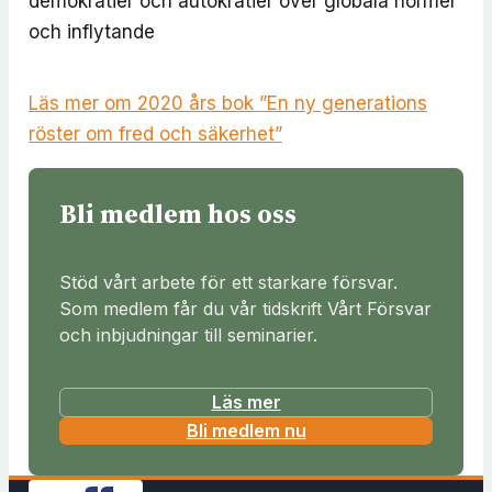
demokratier och autokratier över globala normer
och inflytande
Läs mer om 2020 års bok ”En ny generations
röster om fred och säkerhet”
Bli medlem hos oss
Stöd vårt arbete för ett starkare försvar.
Som medlem får du vår tidskrift Vårt Försvar
och inbjudningar till seminarier.
Läs mer
(
Bli medlem nu
ö
p