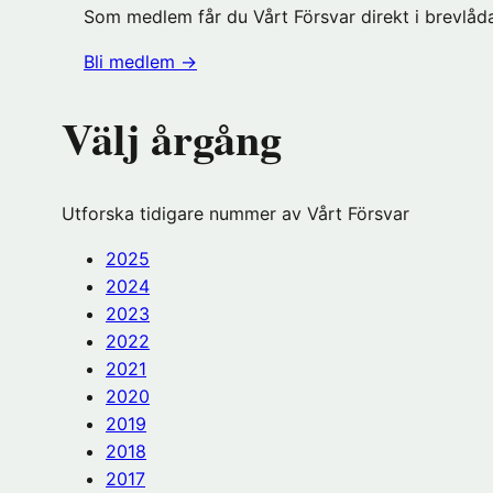
Som medlem får du Vårt Försvar direkt i brevlåda
(öppnas
Bli medlem
→
i
nytt
Välj årgång
fönster
hos
Föreningshuset)
Utforska tidigare nummer av Vårt Försvar
2025
2024
2023
2022
2021
2020
2019
2018
2017