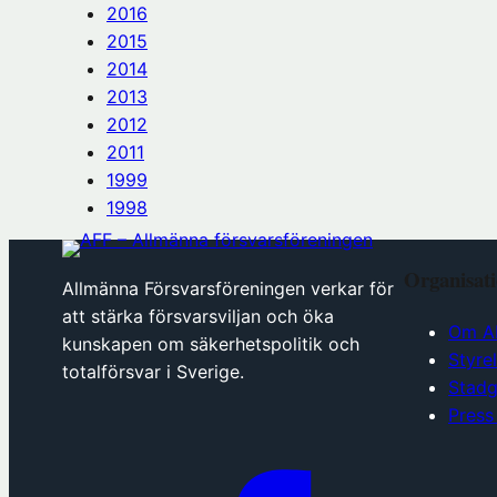
2016
2015
2014
2013
2012
2011
1999
1998
Organisat
Allmänna Försvarsföreningen verkar för
att stärka försvarsviljan och öka
Om A
kunskapen om säkerhetspolitik och
Styre
totalförsvar i Sverige.
Stadg
Press