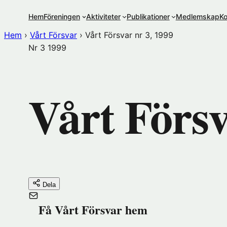
Hoppa
Hem
Föreningen
Aktiviteter
Publikationer
Medlemskap
Ko
till
innehåll
Hem
›
Vårt Försvar
›
Vårt Försvar nr 3, 1999
Nr 3
1999
Vårt Försv
Dela
Få Vårt Försvar hem