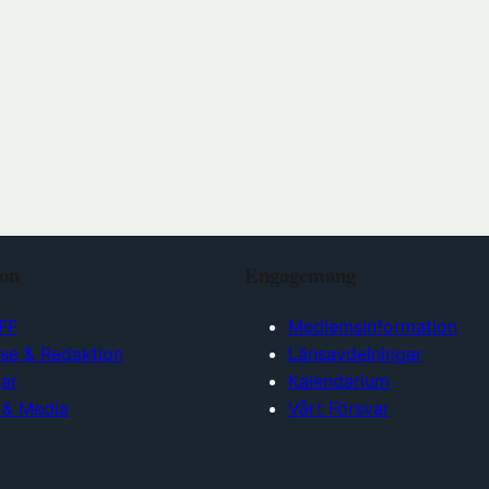
ion
Engagemang
FF
Medlemsinformation
lse & Redaktion
Länsavdelningar
ar
Kalendarium
 & Media
Vårt Försvar