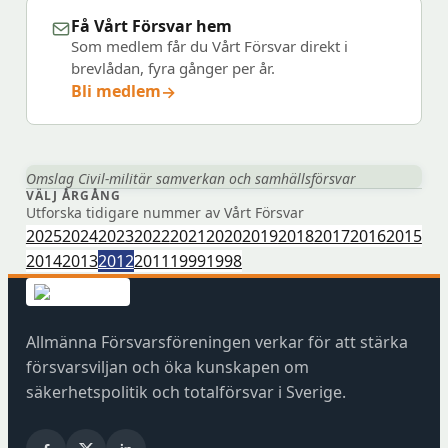
Få Vårt Försvar hem
Som medlem får du Vårt Försvar direkt i
brevlådan, fyra gånger per år.
Bli medlem
→
(öppnas
i
nytt
fönster
Omslag Civil-militär samverkan och samhällsförsvar
VÄLJ ÅRGÅNG
hos
Utforska tidigare nummer av Vårt Försvar
Föreningshuset)
2025
2024
2023
2022
2021
2020
2019
2018
2017
2016
2015
2014
2013
2012
2011
1999
1998
Allmänna Försvarsföreningen verkar för att stärka
försvarsviljan och öka kunskapen om
säkerhetspolitik och totalförsvar i Sverige.