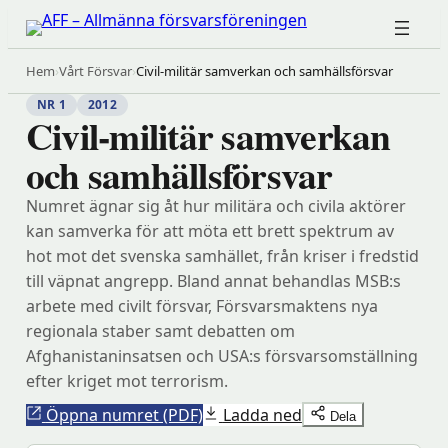
Hoppa
till
innehåll
Hem
›
Vårt Försvar
›
Civil-militär samverkan och samhällsförsvar
NR 1
2012
Civil-militär samverkan
och samhällsförsvar
Numret ägnar sig åt hur militära och civila aktörer
kan samverka för att möta ett brett spektrum av
hot mot det svenska samhället, från kriser i fredstid
till väpnat angrepp. Bland annat behandlas MSB:s
arbete med civilt försvar, Försvarsmaktens nya
regionala staber samt debatten om
Afghanistaninsatsen och USA:s försvarsomställning
efter kriget mot terrorism.
Öppna numret (PDF)
Ladda ned
Dela