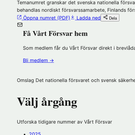
Temanumret granskar det svenska nationella försvar
behandlas nordiskt försvarssamarbete, Finlands för
Öppna numret (PDF)
Ladda ned
Dela
Få Vårt Försvar hem
Som medlem får du Vårt Försvar direkt i brevlåda
(öppnas
Bli medlem
→
i
nytt
Omslag Det nationella försvaret och svensk säkerhe
fönster
hos
Välj årgång
Föreningshuset)
Utforska tidigare nummer av Vårt Försvar
2025