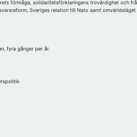
ets förmåga, solidaritetsförklaringens trovärdighet och fr
svarsreform, Sveriges relation till Nato samt omvärldsläge
n, fyra gånger per år.
tspolitik