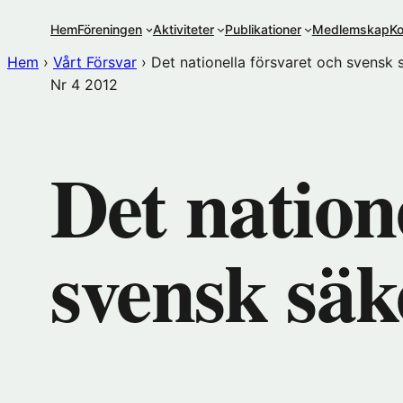
Hoppa
Hem
Föreningen
Aktiviteter
Publikationer
Medlemskap
Ko
till
innehåll
Hem
›
Vårt Försvar
›
Det nationella försvaret och svensk 
Nr 4
2012
Det nation
svensk säk