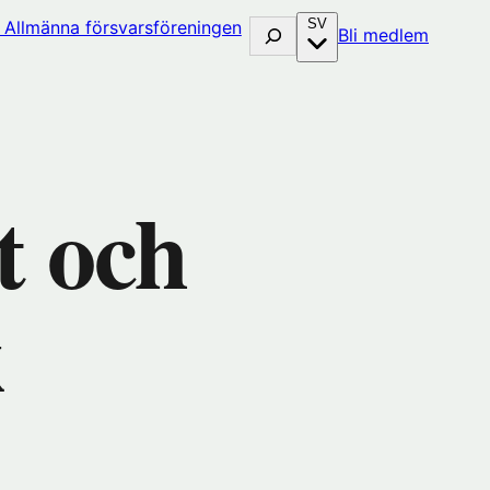
SV
Sök
(öppna
Bli medlem
i
nytt
fönster
hos
huset)
Förenin
t och
k