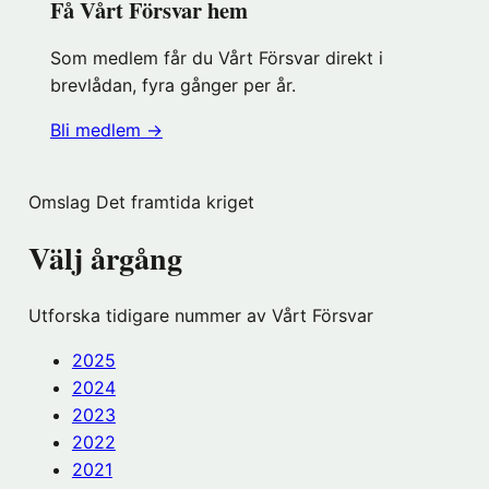
Få Vårt Försvar hem
Som medlem får du Vårt Försvar direkt i
brevlådan, fyra gånger per år.
(öppnas
Bli medlem
→
i
nytt
Omslag Det framtida kriget
fönster
hos
Välj årgång
Föreningshuset)
Utforska tidigare nummer av Vårt Försvar
2025
2024
2023
2022
2021