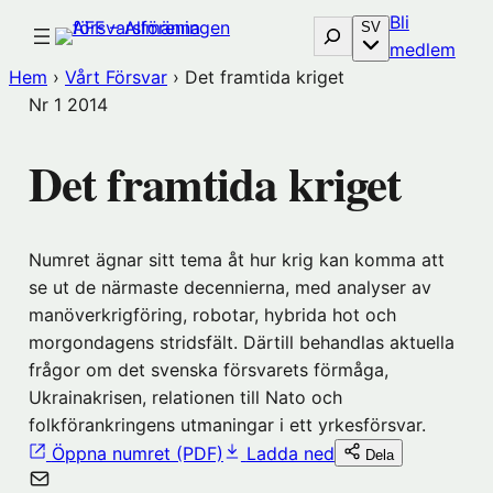
Hoppa
Bli
Sök
SV
till
(öp
medlem
innehåll
i
Hem
›
Vårt Försvar
›
Det framtida kriget
nytt
Nr 1
2014
föns
hos
Det framtida kriget
Före
Numret ägnar sitt tema åt hur krig kan komma att
se ut de närmaste decennierna, med analyser av
manöverkrigföring, robotar, hybrida hot och
morgondagens stridsfält. Därtill behandlas aktuella
frågor om det svenska försvarets förmåga,
Ukrainakrisen, relationen till Nato och
folkförankringens utmaningar i ett yrkesförsvar.
Öppna numret (PDF)
Ladda ned
Dela