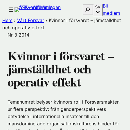
Hoppa
Bli
Sök
SV
till
(öp
medlem
innehåll
i
Hem
›
Vårt Försvar
›
Kvinnor i försvaret – jämställdhet
nytt
och operativ effekt
föns
Nr 3
2014
hos
Före
Kvinnor i försvaret –
jämställdhet och
operativ effekt
Temanumret belyser kvinnors roll i Försvarsmakten
ur flera perspektiv: från genderperspektivets
betydelse i internationella insatser till den
mansdominerade organisationskulturens hinder för