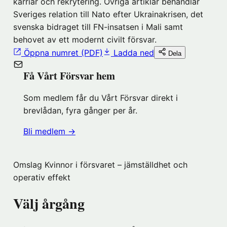
karriär och rekrytering. Övriga artiklar behandlar
Sveriges relation till Nato efter Ukrainakrisen, det
svenska bidraget till FN-insatsen i Mali samt
behovet av ett modernt civilt försvar.
Öppna numret (PDF)
Ladda ned
Dela
Få Vårt Försvar hem
Som medlem får du Vårt Försvar direkt i
brevlådan, fyra gånger per år.
(öppnas
Bli medlem
→
i
nytt
Omslag Kvinnor i försvaret – jämställdhet och
fönster
operativ effekt
hos
Föreningshuset)
Välj årgång