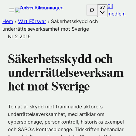
Hoppa
Bli
Sök
SV
till
(öp
medlem
innehåll
i
Hem
›
Vårt Försvar
›
Säkerhetsskydd och
nytt
underrättelseverksamhet mot Sverige
föns
Nr 2
2016
hos
Före
Säkerhetsskydd och
underrättelseverksam
het mot Sverige
Temat är skydd mot främmande aktörers
underrättelseverksamhet, med artiklar om
cyberspionage, personkontroll, historiska exempel
och SÄPO:s kontraspionage. Tidskriften behandlar