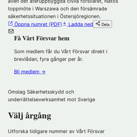
även det återuppbyggda civila försvaret, Natos
toppmöte i Warszawa och den försämrade
säkerhetssituationen i Östersjöregionen.
Öppna numret (PDF)
Ladda ned
Dela
Få Vårt Försvar hem
Som medlem får du Vårt Försvar direkt i
brevlådan, fyra gånger per år.
(öppnas
Bli medlem
→
i
nytt
Omslag Säkerhetsskydd och
fönster
underrättelseverksamhet mot Sverige
hos
Föreningshuset)
Välj årgång
Utforska tidigare nummer av Vårt Försvar