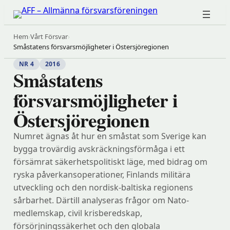
Hoppa
till
innehåll
Hem
›
Vårt Försvar
›
Småstatens försvarsmöjligheter i Östersjöregionen
NR 4
2016
Småstatens
försvarsmöjligheter i
Östersjöregionen
Numret ägnas åt hur en småstat som Sverige kan
bygga trovärdig avskräckningsförmåga i ett
försämrat säkerhetspolitiskt läge, med bidrag om
ryska påverkansoperationer, Finlands militära
utveckling och den nordisk-baltiska regionens
sårbarhet. Därtill analyseras frågor om Nato-
medlemskap, civil krisberedskap,
försörjningssäkerhet och den globala