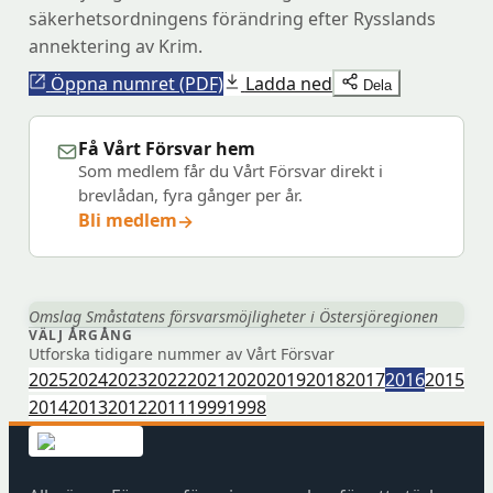
säkerhetsordningens förändring efter Rysslands
annektering av Krim.
Öppna numret (PDF)
Ladda ned
Dela
Få Vårt Försvar hem
Som medlem får du Vårt Försvar direkt i
brevlådan, fyra gånger per år.
Bli medlem
→
(öppnas
i
nytt
fönster
Omslag Småstatens försvarsmöjligheter i Östersjöregionen
VÄLJ ÅRGÅNG
hos
Utforska tidigare nummer av Vårt Försvar
Föreningshuset)
2025
2024
2023
2022
2021
2020
2019
2018
2017
2016
2015
2014
2013
2012
2011
1999
1998