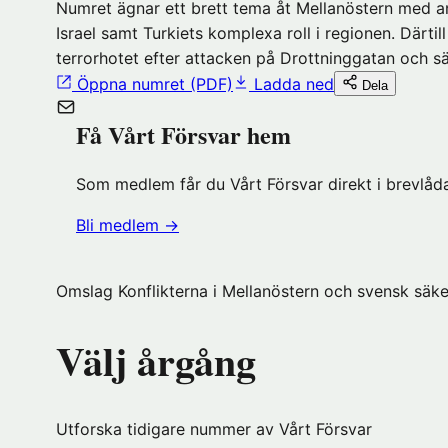
Numret ägnar ett brett tema åt Mellanöstern med an
Israel samt Turkiets komplexa roll i regionen. Därti
terrorhotet efter attacken på Drottninggatan och sä
Öppna numret (PDF)
Ladda ned
Dela
Få Vårt Försvar hem
Som medlem får du Vårt Försvar direkt i brevlåda
(öppnas
Bli medlem
→
i
nytt
Omslag Konflikterna i Mellanöstern och svensk säke
fönster
hos
Välj årgång
Föreningshuset)
Utforska tidigare nummer av Vårt Försvar