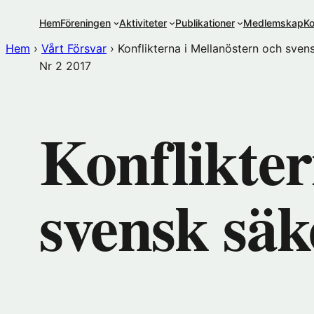
Hoppa
Hem
Föreningen
Aktiviteter
Publikationer
Medlemskap
Ko
till
innehåll
Hem
›
Vårt Försvar
›
Konflikterna i Mellanöstern och svens
Nr 2
2017
Konflikter
svensk säk