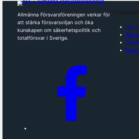
Organisat
Allmänna Försvarsföreningen verkar för
att stärka försvarsviljan och öka
Om A
kunskapen om säkerhetspolitik och
Styre
totalförsvar i Sverige.
Stadg
Press