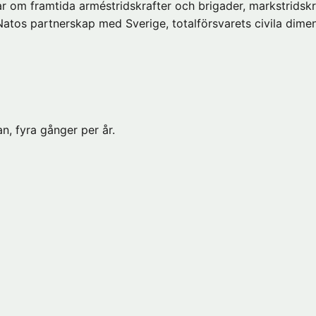
ar om framtida arméstridskrafter och brigader, markstridsk
tos partnerskap med Sverige, totalförsvarets civila dimen
n, fyra gånger per år.