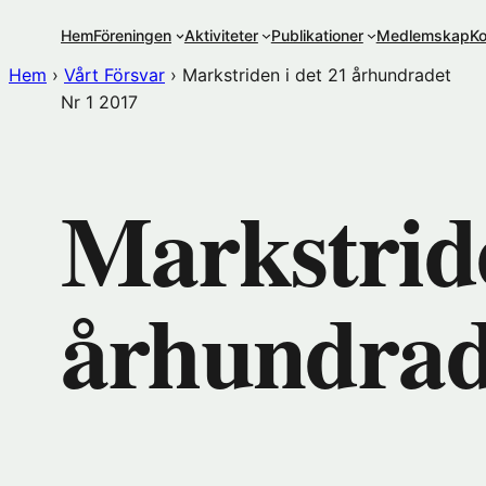
Hoppa
Hem
Föreningen
Aktiviteter
Publikationer
Medlemskap
Ko
till
innehåll
Hem
›
Vårt Försvar
›
Markstriden i det 21 århundradet
Nr 1
2017
Markstride
århundrad