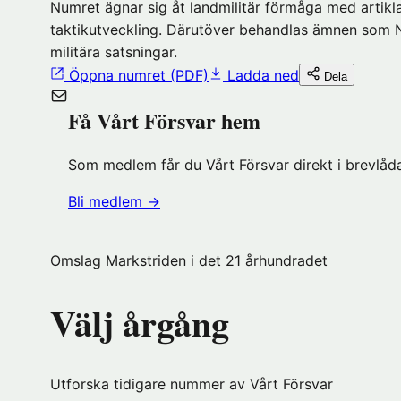
Numret ägnar sig åt landmilitär förmåga med artikl
taktikutveckling. Därutöver behandlas ämnen som Na
militära satsningar.
Öppna numret (PDF)
Ladda ned
Dela
Få Vårt Försvar hem
Som medlem får du Vårt Försvar direkt i brevlåda
(öppnas
Bli medlem
→
i
nytt
Omslag Markstriden i det 21 århundradet
fönster
hos
Välj årgång
Föreningshuset)
Utforska tidigare nummer av Vårt Försvar