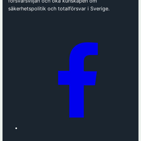
försvarsviljan och öka kunskapen om
säkerhetspolitik och totalförsvar i Sverige.