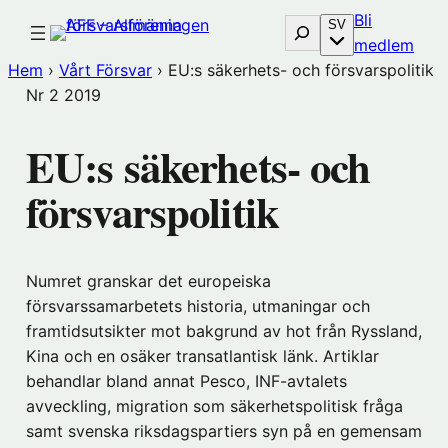
Hoppa
Bli
Sök
SV
till
(öp
medlem
innehåll
i
Hem
›
Vårt Försvar
›
EU:s säkerhets- och försvarspolitik
nytt
Nr 2
2019
föns
hos
EU:s säkerhets- och
Före
försvarspolitik
Numret granskar det europeiska
försvarssamarbetets historia, utmaningar och
framtidsutsikter mot bakgrund av hot från Ryssland,
Kina och en osäker transatlantisk länk. Artiklar
behandlar bland annat Pesco, INF-avtalets
avveckling, migration som säkerhetspolitisk fråga
samt svenska riksdagspartiers syn på en gemensam