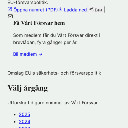
EU-försvarspolitik.
Öppna numret (PDF)
Ladda ned
Dela
Få Vårt Försvar hem
Som medlem får du Vårt Försvar direkt i
brevlådan, fyra gånger per år.
(öppnas
Bli medlem
→
i
nytt
Omslag EU:s säkerhets- och försvarspolitik
fönster
hos
Välj årgång
Föreningshuset)
Utforska tidigare nummer av Vårt Försvar
2025
2024