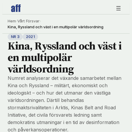
Hoppa
till
innehåll
Hem
›
Vårt Försvar
›
Kina, Ryssland och väst i en multipolär världsordning
NR 3
2021
Kina, Ryssland och väst i
en multipolär
världsordning
Numret analyserar det växande samarbetet mellan
Kina och Ryssland – militärt, ekonomiskt och
ideologiskt – och hur det utmanar den västliga
världsordningen. Därtill behandlas
stormaktsrivaliteten i Arktis, Kinas Belt and Road
Initiative, det civila försvarets ledning samt
demokratins utmaningar i en tid av desinformation
och påverkansoperationer.