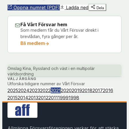
Öppna numret (PDF)
Ladda ned
Dela
Få Vårt Försvar hem
Som medlem får du Vårt Försvar direkt i
brevlådan, fyra gånger per år.
Bli medlem
→
(öppnas
i
nytt
fönster
Omslag Kina, Ryssland och väst i en multipolär
världsordning
hos
VÄLJ ÅRGÅNG
Föreningshuset)
Utforska tidigare nummer av Vårt Försvar
2025
2024
2023
2022
2021
2020
2019
2018
2017
2016
2015
2014
2013
2012
2011
1999
1998
Allmänna Försvarsföreningen verkar för att stärka