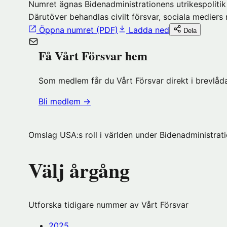
Numret ägnas Bidenadministrationens utrikespolitik 
Därutöver behandlas civilt försvar, sociala medier
Öppna numret (PDF)
Ladda ned
Dela
Få Vårt Försvar hem
Som medlem får du Vårt Försvar direkt i brevlåda
(öppnas
Bli medlem
→
i
nytt
Omslag USA:s roll i världen under Bidenadministrat
fönster
hos
Välj årgång
Föreningshuset)
Utforska tidigare nummer av Vårt Försvar
2025