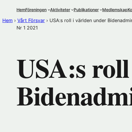
Hoppa
Hem
Föreningen
Aktiviteter
Publikationer
Medlemskap
Ko
till
innehåll
Hem
›
Vårt Försvar
›
USA:s roll i världen under Bidenadmi
Nr 1
2021
USA:s roll
Bidenadmi