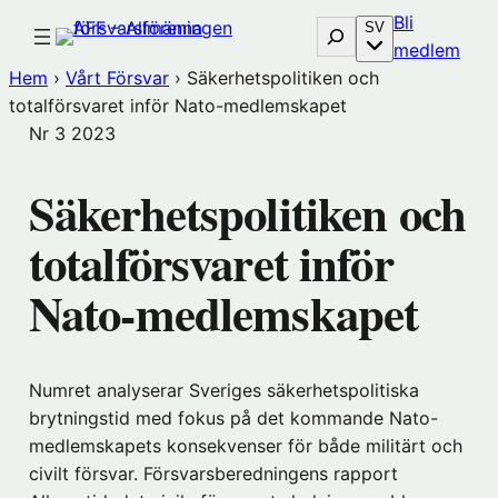
Hoppa
Bli
Sök
SV
till
(öp
medlem
innehåll
i
Hem
›
Vårt Försvar
›
Säkerhetspolitiken och
nytt
totalförsvaret inför Nato-medlemskapet
föns
Nr 3
2023
hos
Före
Säkerhetspolitiken och
totalförsvaret inför
Nato-medlemskapet
Numret analyserar Sveriges säkerhetspolitiska
brytningstid med fokus på det kommande Nato-
medlemskapets konsekvenser för både militärt och
civilt försvar. Försvarsberedningens rapport