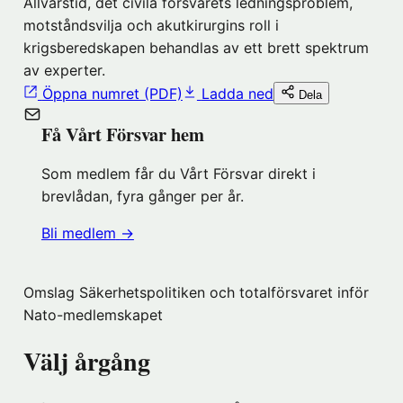
Allvarstid, det civila försvarets ledningsproblem,
motståndsvilja och akutkirurgins roll i
krigsberedskapen behandlas av ett brett spektrum
av experter.
Öppna numret (PDF)
Ladda ned
Dela
Få Vårt Försvar hem
Som medlem får du Vårt Försvar direkt i
brevlådan, fyra gånger per år.
(öppnas
Bli medlem
→
i
nytt
Omslag Säkerhetspolitiken och totalförsvaret inför
fönster
Nato-medlemskapet
hos
Föreningshuset)
Välj årgång