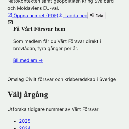
Natokontexten samt geopolitiken kring Svalbard
och Moldaviens EU-val.
Öppna numret (PDF)
Ladda ned
Dela
Få Vårt Försvar hem
Som medlem får du Vårt Försvar direkt i
brevlådan, fyra gånger per år.
(öppnas
Bli medlem
→
i
nytt
Omslag Civilt försvar och krisberedskap i Sverige
fönster
hos
Välj årgång
Föreningshuset)
Utforska tidigare nummer av Vårt Försvar
2025
2024