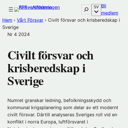
Hoppa
Bli
Sök
SV
till
(öp
medlem
innehåll
i
Hem
›
Vårt Försvar
›
Civilt försvar och krisberedskap i
nytt
Sverige
föns
Nr 4
2024
hos
Före
Civilt försvar och
krisberedskap i
Sverige
Numret granskar ledning, befolkningsskydd och
kommunal krigsplanering som delar av ett modernt
civilt försvar. Därtill analyseras Sveriges roll vid en
konflikt i norra Europa, luftförsvaret i