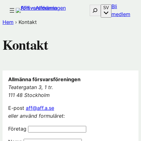
Hoppa
Bli
Sök
SV
till
(öp
medlem
innehåll
i
Hem
›
Kontakt
nytt
föns
Kontakt
hos
Före
Allmänna försvarsföreningen
Teatergatan 3, 1 tr.
111 48 Stockholm
E-post
aff@aff.a.se
eller använd formuläret:
Företag