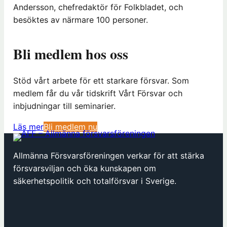
Andersson, chefredaktör för Folkbladet, och
besöktes av närmare 100 personer.
Bli medlem hos oss
Stöd vårt arbete för ett starkare försvar. Som
medlem får du vår tidskrift Vårt Försvar och
inbjudningar till seminarier.
(
Läs mer
Bli medlem nu
ö
p
Allmänna Försvarsföreningen verkar för att stärka
p
försvarsviljan och öka kunskapen om
n
säkerhetspolitik och totalförsvar i Sverige.
a
s
i