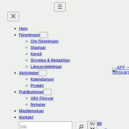
Hoppa
till
innehåll
Hem
Föreningen
Om föreningen
Stadgar
Kansli
Styrelse & Redaktion
Länsavdelningar
Aktiviteter
Kalendarium
Projekt
Publikationer
Vårt Försvar
Nyheter
Medlemskap
Kontakt
Bli
SV
Sök