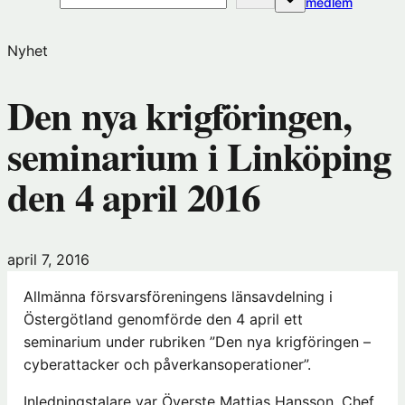
(öppnas
medlem
i
nytt
Nyhet
fönster
hos
Den nya krigföringen,
Förening
seminarium i Linköping
den 4 april 2016
april 7, 2016
Allmänna försvarsföreningens länsavdelning i
Östergötland genomförde den 4 april ett
seminarium under rubriken ”Den nya krigföringen –
cyberattacker och påverkansoperationer”.
Inledningstalare var Överste Mattias Hansson, Chef