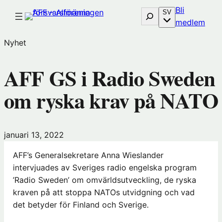
Hoppa
Bli
Sök
SV
till
(öp
medlem
innehåll
i
Nyhet
nytt
föns
AFF GS i Radio Sweden
hos
Före
om ryska krav på NATO
januari 13, 2022
AFF’s Generalsekretare Anna Wieslander
intervjuades av Sveriges radio engelska program
’Radio Sweden’ om omvärldsutveckling, de ryska
kraven på att stoppa NATOs utvidgning och vad
det betyder för Finland och Sverige.