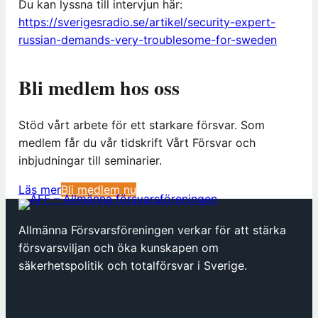
Du kan lyssna till intervjun här:
https://sverigesradio.se/artikel/security-expert-
russian-demands-very-troublesome-for-sweden
Bli medlem hos oss
Stöd vårt arbete för ett starkare försvar. Som
medlem får du vår tidskrift Vårt Försvar och
inbjudningar till seminarier.
(
Läs mer
Bli medlem nu
ö
p
Allmänna Försvarsföreningen verkar för att stärka
p
försvarsviljan och öka kunskapen om
n
säkerhetspolitik och totalförsvar i Sverige.
a
s
i