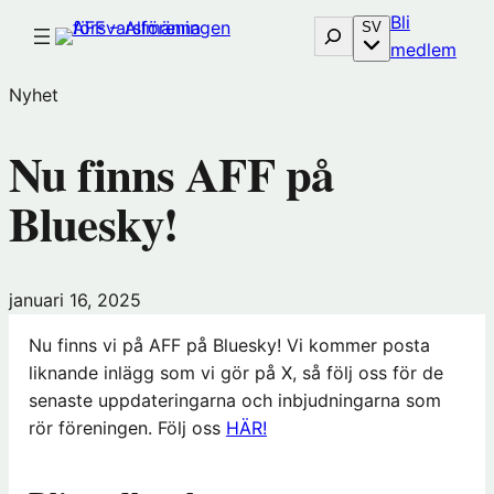
Hoppa
Bli
Sök
SV
till
(öp
medlem
innehåll
i
Nyhet
nytt
föns
Nu finns AFF på
hos
Före
Bluesky!
januari 16, 2025
Nu finns vi på AFF på Bluesky! Vi kommer posta
liknande inlägg som vi gör på X, så följ oss för de
senaste uppdateringarna och inbjudningarna som
rör föreningen. Följ oss
HÄR!