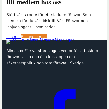
Bli medlem hos oss
Stöd vårt arbete för ett starkare försvar. Som
medlem får du vår tidskrift Vårt Försvar och
inbjudningar till seminarier.
(
Läs mer
Bli medlem nu
ö
p
Allmänna Försvarsföreningen verkar för att stärka
p
försvarsviljan och öka kunskapen om
n
säkerhetspolitik och totalförsvar i Sverige.
a
s
i
n
y
t
t