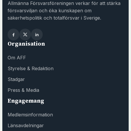
a
Allmänna Försvarsföreningen verkar för att stärka
s
försvarsviljan och öka kunskapen om
i
säkerhetspolitik och totalförsvar i Sverige.
n
y
t
Organisation
t
f
Om AFF
ö
n
Styrelse & Redaktion
s
Stadgar
t
e
Press & Media
r
Engagemang
h
o
Medlemsinformation
s
F
Länsavdelningar