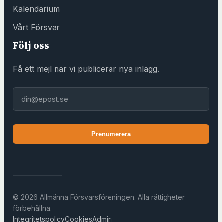
ö
Kalendarium
r
e
Vårt Försvar
n
Följ oss
i
n
Få ett mejl när vi publicerar nya inlägg.
g
s
E-post
h
u
s
Prenumerera
e
t
)
© 2026 Allmänna Försvarsföreningen. Alla rättigheter
förbehållna.
Integritetspolicy
Cookies
Admin