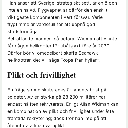
Han anser att Sverige, strategiskt sett, är en ö och
inte en halvö. Flygvapnet är därför den enskilt
viktigaste komponenten i vårt försvar. Varje
flygtimme är värdefull för att uppnå god
stridsförmåga.
Beträffande marinen, så befarar Widman att vi inte
får någon helikopter för ubåtsjakt före år 2020.
Därför bör vi omedelbart skaffa Seahawk-
helikoptrar, det vill säga ”köpa från hyllan”.
Plikt och frivillighet
En fråga som diskuterades är landets brist på
soldater. Av en styrka på 28.200 militärer har
endast hälften rekryterats. Enligt Allan Widman kan
en kombination av plikt och frivillighet underlätta
framtida rekrytering; dock tror han inte på att
återinföra allmän värnplikt.