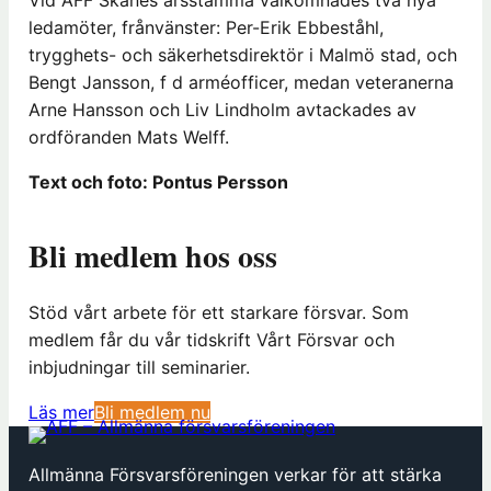
ledamöter, frånvänster: Per-Erik Ebbeståhl,
trygghets- och säkerhetsdirektör i Malmö stad, och
Bengt Jansson, f d arméofficer, medan veteranerna
Arne Hansson och Liv Lindholm avtackades av
ordföranden Mats Welff.
Text och foto: Pontus Persson
Bli medlem hos oss
Stöd vårt arbete för ett starkare försvar. Som
medlem får du vår tidskrift Vårt Försvar och
inbjudningar till seminarier.
(
Läs mer
Bli medlem nu
ö
p
Allmänna Försvarsföreningen verkar för att stärka