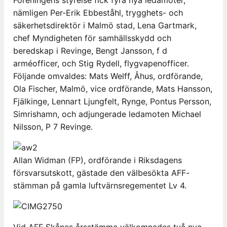
nämligen Per-Erik Ebbeståhl, trygghets- och
säkerhetsdirektör i Malmö stad, Lena Gartmark,
chef Myndigheten för samhällsskydd och
beredskap i Revinge, Bengt Jansson, f d
arméofficer, och Stig Rydell, flygvapenofficer.
Följande omvaldes: Mats Welff, Åhus, ordförande,
Ola Fischer, Malmö, vice ordförande, Mats Hansson,
Fjälkinge, Lennart Ljungfelt, Rynge, Pontus Persson,
Simrishamn, och adjungerade ledamoten Michael
Nilsson, P 7 Revinge.
Allan Widman (FP), ordförande i Riksdagens
försvarsutskott, gästade den välbesökta AFF-
stämman på gamla luftvärnsregementet Lv 4.
Vid AFF Skånes årsstämma välkomnades två nya