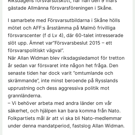
Riksdagens försvarsutskott, när han den 9 mars
gästade Allmänna försvarsföreningen i Skåne.
I samarbete med Försvarsutbildarna i Skåne hölls
mötet och AFF:s årsstämma på Malmö frivilliga
försvarscenter (f d Lv 4), där 60-talet intresserade
slöt upp. Ämnet var”Försvarsbeslut 2015 – ett
försvarspolitiskt vägval”.
När Allan Widman blev riksdagsledamot för tretton
år sedan var försvaret inte någon het fråga. Den
senaste tiden har dock varit ”omtumlande och
skrämmande”, inte minst beroende på Rysslands
upprustning och dess aggressiva politik mot
grannländerna.
– Vi behöver arbeta med andra länder om vår
säkerhet, och hjälpen kan bara komma från Nato.
Folkpartiets mål är att vi ska bli Nato-medlemmar
under denna mandatperiod, fastslog Allan Widman.