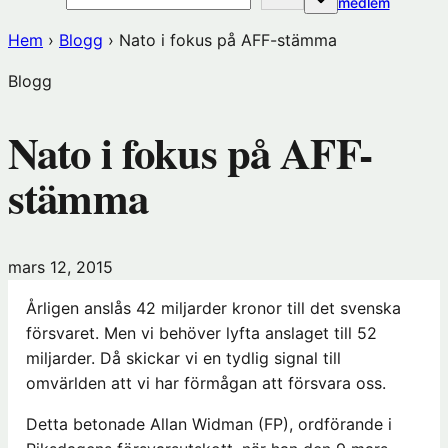
(öppnas
medlem
i
Hem
›
Blogg
›
Nato i fokus på AFF-stämma
nytt
fönster
Blogg
hos
Förening
Nato i fokus på AFF-
stämma
mars 12, 2015
Årligen anslås 42 miljarder kronor till det svenska
försvaret. Men vi behöver lyfta anslaget till 52
miljarder. Då skickar vi en tydlig signal till
omvärlden att vi har förmågan att försvara oss.
Detta betonade Allan Widman (FP), ordförande i