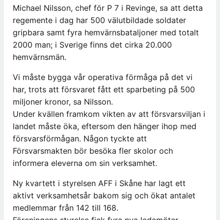
Michael Nilsson, chef för P 7 i Revinge, sa att detta
regemente i dag har 500 välutbildade soldater
gripbara samt fyra hemvärnsbataljoner med totalt
2000 man; i Sverige finns det cirka 20.000
hemvärnsmän.
Vi måste bygga vår operativa förmåga på det vi
har, trots att försvaret fått ett sparbeting på 500
miljoner kronor, sa Nilsson.
Under kvällen framkom vikten av att försvarsviljan i
landet måste öka, eftersom den hänger ihop med
försvarsförmågan. Någon tyckte att
Försvarsmakten bör besöka fler skolor och
informera eleverna om sin verksamhet.
Ny kvartett i styrelsen AFF i Skåne har lagt ett
aktivt verksamhetsår bakom sig och ökat antalet
medlemmar från 142 till 168.
Föreningens styrelse fick fyra nya ledamöter,