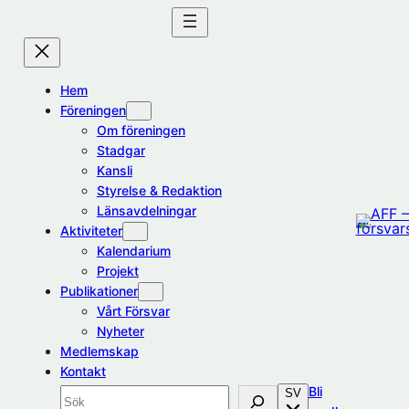
Hoppa
till
innehåll
Hem
Föreningen
Om föreningen
Stadgar
Kansli
Styrelse & Redaktion
Länsavdelningar
Aktiviteter
Kalendarium
Projekt
Publikationer
Vårt Försvar
Nyheter
Medlemskap
Kontakt
Bli
SV
Sök