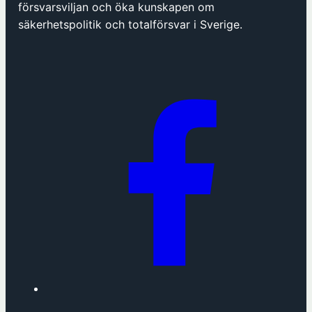
p
försvarsviljan och öka kunskapen om
n
säkerhetspolitik och totalförsvar i Sverige.
a
s
i
n
y
t
t
f
ö
n
s
t
e
r
h
o