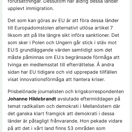
förutsättningar. Dessutom har aldrig dessa länder
upplevt immigration.
Det som kan göras av EU är att föra dessa länder
till Europadomstolen alternativt utlösa artikel 7
liksom att på lite längre sikt införa sanktioner. Det
som sker i Polen och Ungern går stick i stäv mot
EU:S grundläggande värden samtidigt som det
måste påminnas om EU:s begränsade förmåga att
tvinga en medlemsstat till efterrättelse. Å andra
sidan har EU tidigare och vid upprepade tillfällen
visat innovationsförmåga att hantera kriser.
Prisbelönade journalisten och krigskorrespondenten
Johanne Hildebrandt
avslutade eftermiddagen på
temat radikalism och demokrati i Mellanöstern där
det ganska klart framgick att demokrati i dessa
länder är påtagligt frånvarande. Hon pekade vidare
på att det i vårt land finns 53 områden som