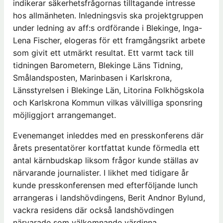
indikerar säkerhetsfrågornas tilltagande intresse
hos allmänheten. Inledningsvis ska projektgruppen
under ledning av aff:s ordförande i Blekinge, Inga-
Lena Fischer, elogeras för ett framgångsrikt arbete
som givit ett utmärkt resultat. Ett varmt tack till
tidningen Barometern, Blekinge Läns Tidning,
Smålandsposten, Marinbasen i Karlskrona,
Länsstyrelsen i Blekinge Län, Litorina Folkhögskola
och Karlskrona Kommun vilkas välvilliga sponsring
möjliggjort arrangemanget.
Evenemanget inleddes med en presskonferens där
årets presentatörer kortfattat kunde förmedla ett
antal kärnbudskap liksom frågor kunde ställas av
närvarande journalister. I likhet med tidigare år
kunde presskonferensen med efterföljande lunch
arrangeras i landshövdingens, Berit Andnor Bylund,
vackra residens där också landshövdingen
närvarade som välkomnande värdinna.