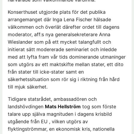
Konserthuset utgjorde plats för det publika
arrangemanget där Inga Lena Fischer hälsade
välkommen och överlät därefter ordet till dagens
moderator, aff:s nya generalsekreterare Anna
Wieslander som på ett mycket talangfullt och
initierat sätt modererade seminariet och inledde
med att lyfta fram vår tids dominerande utmaninger
som utgörs av ett maktskifte mellan stater, ett dito
från stater till icke-stater samt en
säkerhetssituation som rör sig i riktning från hård
till mjuk säkerhet.
Tidigare statsrådet, ambassadören och
landshövdingen
Mats Hellström
tog som förste
talare upp själva magnituden i dagens krisbild
utgående från EU , vilken utgörs av
flyktingströmmar, en ekonomisk kris, nationella