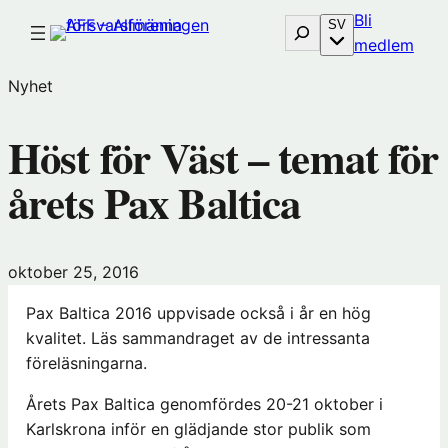
Hoppa
Bli
Sök
SV
till
(öp
medlem
innehåll
i
Nyhet
nytt
föns
Höst för Väst – temat för
hos
Före
årets Pax Baltica
oktober 25, 2016
Pax Baltica 2016 uppvisade också i år en hög
kvalitet. Läs sammandraget av de intressanta
föreläsningarna.
Årets Pax Baltica genomfördes 20-21 oktober i
Karlskrona inför en glädjande stor publik som