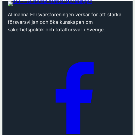
ö
p
Allmänna Försvarsföreningen verkar för att stärka
p
försvarsviljan och öka kunskapen om
n
säkerhetspolitik och totalförsvar i Sverige.
a
s
i
n
y
t
t
f
ö
n
s
t
e
r