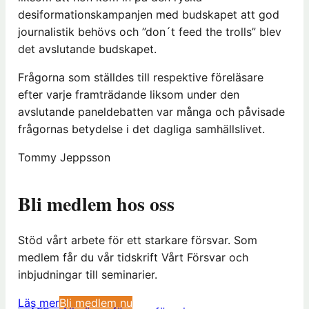
desiformationskampanjen med budskapet att god
journalistik behövs och ”don´t feed the trolls” blev
det avslutande budskapet.
Frågorna som ställdes till respektive föreläsare
efter varje framträdande liksom under den
avslutande paneldebatten var många och påvisade
frågornas betydelse i det dagliga samhällslivet.
Tommy Jeppsson
Bli medlem hos oss
Stöd vårt arbete för ett starkare försvar. Som
medlem får du vår tidskrift Vårt Försvar och
inbjudningar till seminarier.
(
Läs mer
Bli medlem nu