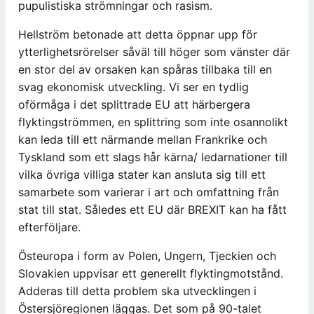
pupulistiska strömningar och rasism.
Hellström betonade att detta öppnar upp för
ytterlighetsrörelser såväl till höger som vänster där
en stor del av orsaken kan spåras tillbaka till en
svag ekonomisk utveckling. Vi ser en tydlig
oförmåga i det splittrade EU att härbergera
flyktingströmmen, en splittring som inte osannolikt
kan leda till ett närmande mellan Frankrike och
Tyskland som ett slags hår kärna/ ledarnationer till
vilka övriga villiga stater kan ansluta sig till ett
samarbete som varierar i art och omfattning från
stat till stat. Således ett EU där BREXIT kan ha fått
efterföljare.
Östeuropa i form av Polen, Ungern, Tjeckien och
Slovakien uppvisar ett generellt flyktingmotstånd.
Adderas till detta problem ska utvecklingen i
Östersjöregionen läggas. Det som på 90-talet