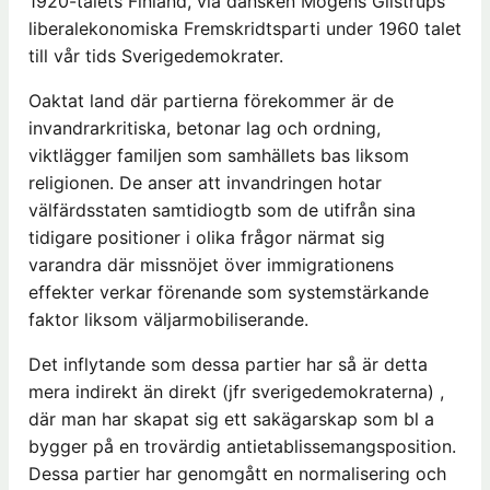
1920-talets Finland, via dansken Mogens Glistrups
liberalekonomiska Fremskridtsparti under 1960 talet
till vår tids Sverigedemokrater.
Oaktat land där partierna förekommer är de
invandrarkritiska, betonar lag och ordning,
viktlägger familjen som samhällets bas liksom
religionen. De anser att invandringen hotar
välfärdsstaten samtidiogtb som de utifrån sina
tidigare positioner i olika frågor närmat sig
varandra där missnöjet över immigrationens
effekter verkar förenande som systemstärkande
faktor liksom väljarmobiliserande.
Det inflytande som dessa partier har så är detta
mera indirekt än direkt (jfr sverigedemokraterna) ,
där man har skapat sig ett sakägarskap som bl a
bygger på en trovärdig antietablissemangsposition.
Dessa partier har genomgått en normalisering och