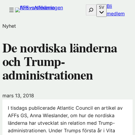
Hoppa
Bli
Sök
SV
till
(öp
medlem
innehåll
i
Nyhet
nytt
föns
De nordiska länderna
hos
Före
och Trump-
administrationen
mars 13, 2018
I tisdags publicerade Atlantic Council en artikel av
AFFs GS, Anna Wieslander, om hur de nordiska
länderna har utvecklat sin relation med Trump-
administrationen. Under Trumps första år i Vita