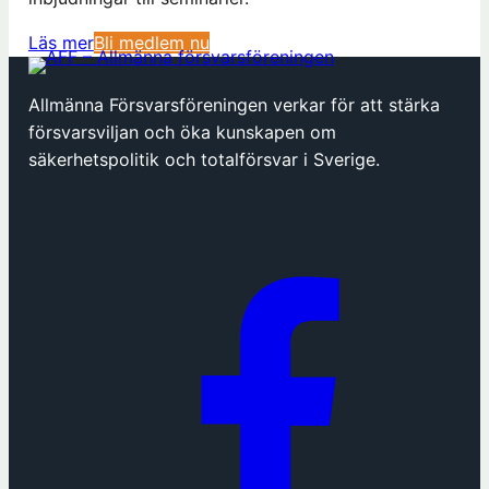
(
Läs mer
Bli medlem nu
ö
p
Allmänna Försvarsföreningen verkar för att stärka
p
försvarsviljan och öka kunskapen om
n
säkerhetspolitik och totalförsvar i Sverige.
a
s
i
n
y
t
t
f
ö
n
s
t