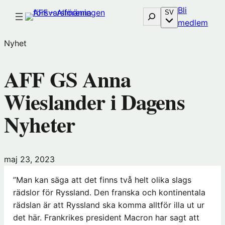
Hoppa
Bli
Sök
SV
till
(öp
medlem
innehåll
i
Nyhet
nytt
föns
AFF GS Anna
hos
Före
Wieslander i Dagens
Nyheter
maj 23, 2023
”Man kan säga att det finns två helt olika slags
rädslor för Ryssland. Den franska och kontinentala
rädslan är att Ryssland ska komma alltför illa ut ur
det här. Frankrikes president Macron har sagt att