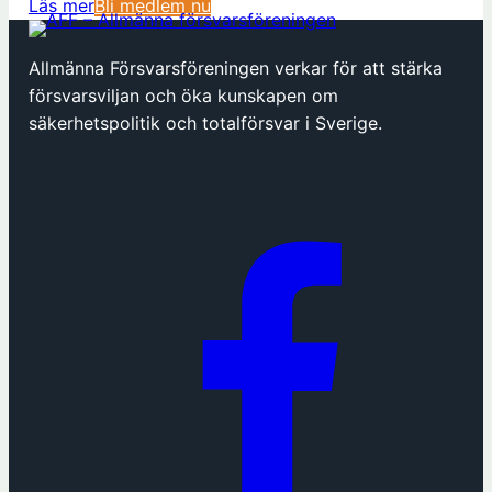
(
Läs mer
Bli medlem nu
ö
p
Allmänna Försvarsföreningen verkar för att stärka
p
försvarsviljan och öka kunskapen om
n
säkerhetspolitik och totalförsvar i Sverige.
a
s
i
n
y
t
t
f
ö
n
s
t
e