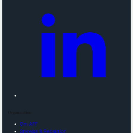
)
Organisation
Om AFF
Styrelse & Redaktion