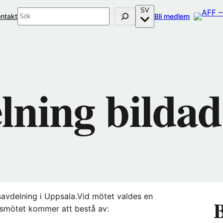
SV
Sök
(öppnas
ntakt
Bli medlem
i
nytt
fönster
hos
Förenings
lning bildad
avdelning i Uppsala.Vid mötet valdes en
B
 årsmötet kommer att bestå av: