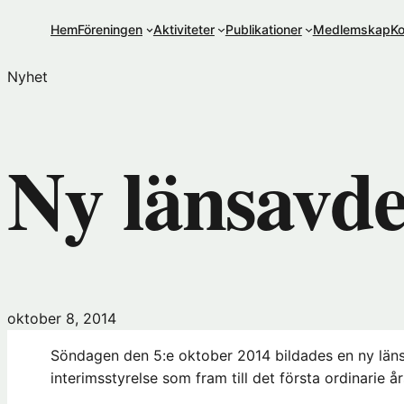
Hoppa
Hem
Föreningen
Aktiviteter
Publikationer
Medlemskap
Ko
till
innehåll
Nyhet
Ny länsavde
oktober 8, 2014
Söndagen den 5:e oktober 2014 bildades en ny läns
interimsstyrelse som fram till det första ordinarie