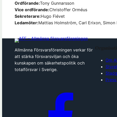
Ordförande:
Tony Gunnarsson
Vice ordförande:
Christoffer Orméus
Sekreterare:
Hugo Fiévet
Ledamöter:
Mattias Holmström, Carl Erixon, Simon 
Organisat
Allmänna Försvarsföreningen verkar för
att stärka försvarsviljan och öka
Om A
kunskapen om säkerhetspolitik och
Styre
totalförsvar i Sverige.
Stadg
Press