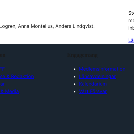
St
me
Logren, Anna Montelius, Anders Lindqvist.
in
Lä
ion
Engagemang
FF
Medlemsinformation
lse & Redaktion
Länsavdelningar
ar
Kalendarium
 & Media
Vårt Försvar