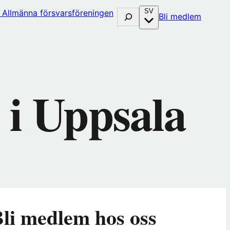
SV
Sök
(öppna
Bli medlem
i
nytt
fönster
hos
huset)
Förenin
 i Uppsala
li medlem hos oss