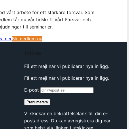
öd vårt arbete för ett starkare försvar. Som
dlem får du vår tidskrift Vårt Försvar och
bjudningar till seminarier.
(
s mer
Bli medlem nu
ö
Följ oss
p
p
Få ett mejl när vi publicerar nya inlägg.
n
a
Få ett mejl när vi publicerar nya inlägg.
s
i
E-post
n
Prenumerera
y
t
Vi skickar en bekräftelselänk till din e-
t
postadress. Du kan avregistrera dig när
f
som helst via länken i utskicken.