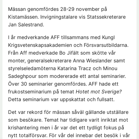
Mässan genomfördes 28-29 november på
Kistamässen. Invigningstalare vis Statssekreterare
Jan Salestrand.
I år medverkande AFF tillsammans med Kungl
Krigsvetenskapsakademien och Försvarsutbildarna.
Från Aff medverkade Bo Jifält som skötte vår
monter, generalsekreterare Anna Wieslander samt
styrelseledamöterna Katarina Tracz och Minou
Sadeghpour som modererade ett antal seminarier.
Över 30 seminarier genomfördes. AFF hade ett
frukostseminarium på temat
Hotet mot Sverige?
Detta seminarium var uppskattat och fullsatt.
Det var rekord för mässan såväl gällande utställare
som besökare. Temat har tidigare varit inriktat mot
krishantering men i år var det ett tydligt fokus på
nytt totalförsvar. För vår del innebar det besök i vår