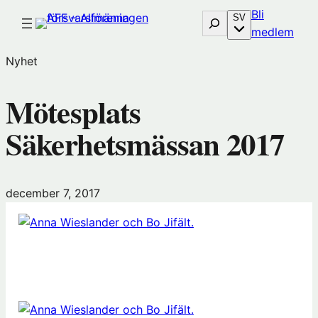
Hoppa
Bli
Sök
SV
till
(öp
medlem
innehåll
i
Nyhet
nytt
föns
Mötesplats
hos
Före
Säkerhetsmässan 2017
december 7, 2017