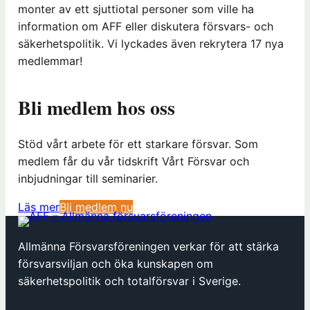
monter av ett sjuttiotal personer som ville ha
information om AFF eller diskutera försvars- och
säkerhetspolitik. Vi lyckades även rekrytera 17 nya
medlemmar!
Bli medlem hos oss
Stöd vårt arbete för ett starkare försvar. Som
medlem får du vår tidskrift Vårt Försvar och
inbjudningar till seminarier.
(
Läs mer
Bli medlem nu
ö
p
Allmänna Försvarsföreningen verkar för att stärka
p
försvarsviljan och öka kunskapen om
n
säkerhetspolitik och totalförsvar i Sverige.
a
s