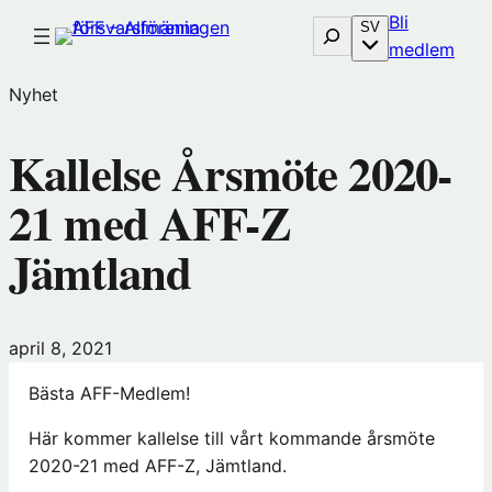
Hoppa
Bli
Sök
SV
till
(öp
medlem
innehåll
i
Nyhet
nytt
föns
Kallelse Årsmöte 2020-
hos
Före
21 med AFF-Z
Jämtland
april 8, 2021
Bästa AFF-Medlem!
Här kommer kallelse till vårt kommande årsmöte
2020-21 med AFF-Z, Jämtland.