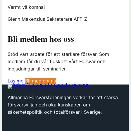
Varmt välkomna!
Glenn Makenzius Sekreterare AFF-Z
Bli medlem hos oss
Stöd vårt arbete för ett starkare försvar. Som
medlem får du vår tidskrift Vårt Försvar och
inbjudningar till seminarier.
(
Läs mer
Bli medlem nu
ö
p
Allmänna Försvarsföreningen verkar för att stärka
p
försvarsviljan och öka kunskapen om
n
säkerhetspolitik och totalförsvar i Sverige.
a
s