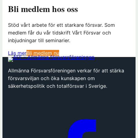
Bli medlem hos oss
Stöd vårt arbete för ett starkare försvar. Som
medlem får du vår tidskrift Vårt Försvar och
inbjudningar till seminarier.
(
Läs mer
Bli medlem nu
ö
p
Allmänna Försvarsföreningen verkar för att stärka
p
försvarsviljan och öka kunskapen om
n
säkerhetspolitik och totalförsvar i Sverige.
a
s
i
n
y
t
t