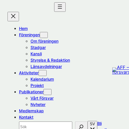
Hoppa
till
innehåll
Hem
Föreningen
Om föreningen
Stadgar
Kansli
Styrelse & Redaktion
Länsavdelningar
Aktiviteter
Kalendarium
Projekt
Publikationer
Vårt Försvar
Nyheter
Medlemskap
Kontakt
Bli
SV
Sök