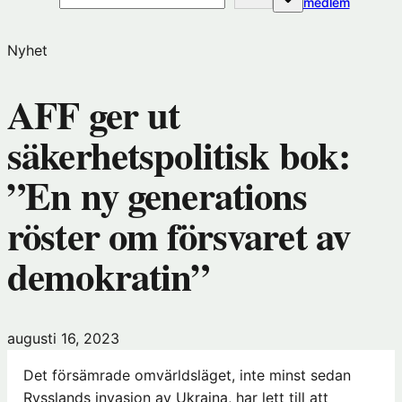
(öppnas
medlem
i
nytt
Nyhet
fönster
hos
AFF ger ut
Förening
säkerhetspolitisk bok:
”En ny generations
röster om försvaret av
demokratin”
augusti 16, 2023
Det försämrade omvärldsläget, inte minst sedan
Rysslands invasion av Ukraina, har lett till att