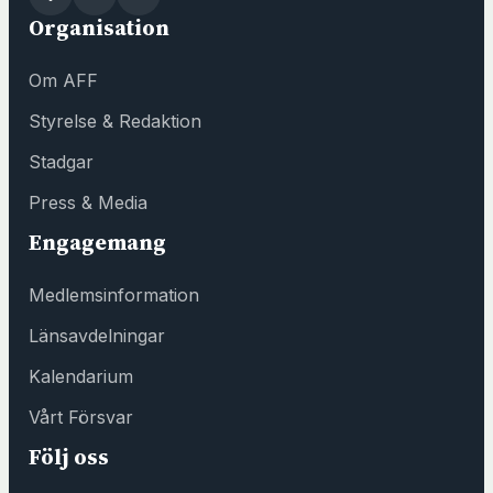
t
Organisation
t
f
Om AFF
ö
n
Styrelse & Redaktion
s
Stadgar
t
e
Press & Media
r
Engagemang
h
o
Medlemsinformation
s
F
Länsavdelningar
ö
Kalendarium
r
e
Vårt Försvar
n
Följ oss
i