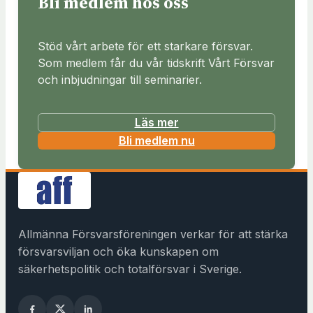
Bli medlem hos oss
Stöd vårt arbete för ett starkare försvar.
Som medlem får du vår tidskrift Vårt Försvar
och inbjudningar till seminarier.
Läs mer
(
Bli medlem nu
ö
p
p
n
a
Allmänna Försvarsföreningen verkar för att stärka
s
försvarsviljan och öka kunskapen om
i
säkerhetspolitik och totalförsvar i Sverige.
n
y